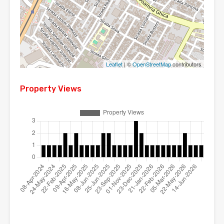
Leaflet
| ©
OpenStreetMap
contributors
Property Views