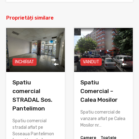
Proprietăți similare
INCHIRIAT
VANDUT
Spatiu
Spatiu
comercial
Comercial –
STRADAL Sos.
Calea Mosilor
Pantelimon
Spatiu comercial de
vanzare aflat pe Calea
Spatiu comercial
Mosilor nr…
stradal aflat pe
Soseaua Pantelimon
Camere
Toatele