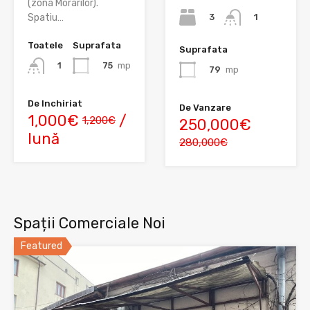
(zona Morarilor).
3
Spatiu…
1
Toatele
Suprafata
Suprafata
75
mp
1
79
mp
De Inchiriat
De Vanzare
1,000€
/
1,200€
250,000€
lună
280,000€
Spații Comerciale Noi
Featured