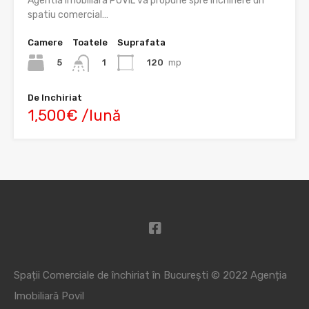
Agentia imobiliara POVIL va propune spre inchiriere un
spatiu comercial…
Camere
Toatele
Suprafata
5
120
mp
1
De Inchiriat
1,500€ /lună
Spații Comerciale de închiriat în București © 2022
Agenția
Imobiliară Povil