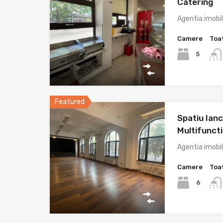
Catering
Agentia imobi
Camere
Toa
5
Featured
Spatiu Ianc
Multifuncti
Agentia imobi
Camere
Toa
6