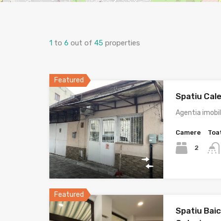
1
to
6
out of
45
properties
Featured
Spatiu Cale
Agentia imobi
Camere
Toa
2
Featured
Spatiu Baic