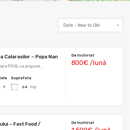
Date - New to Old
De Inchiriat
a Calarasilor – Popa Nan
800€ /lună
liara POVIL va propune…
tele
Suprafata
mp
64
1
De Inchiriat
ului – Fast Food /