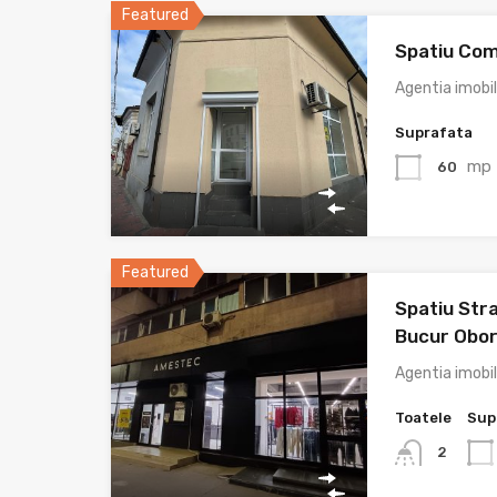
Featured
Spatiu Com
Agentia imobi
Suprafata
mp
60
Featured
Spatiu Stra
Bucur Obo
Agentia imobi
Toatele
Sup
2