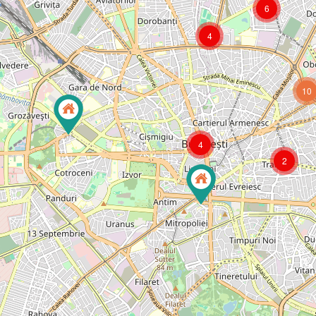
6
4
10
4
2