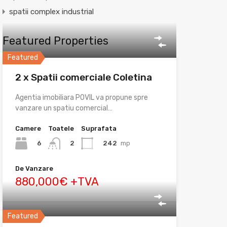
spatii complex industrial
Featured Properties
Featured
2 x Spatii comerciale Coletina
Agentia imobiliara POVIL va propune spre
vanzare un spatiu comercial…
Camere
Toatele
Suprafata
6
242
mp
2
De Vanzare
880,000€ +TVA
Featured