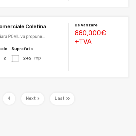
De Vanzare
comerciale Coletina
880,000€
liara POVIL va propune…
+TVA
tele
Suprafata
mp
242
2
4
Next
Last