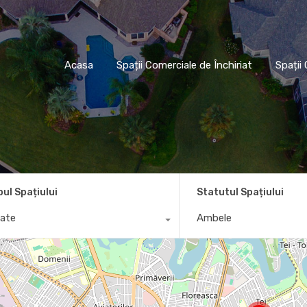
Acasa
Spații Comerciale de Închiriat
Sp
Acasa
Spații Comerciale de Închiriat
Spații
pul Spațiului
Statutul Spațiului
ate
Ambele