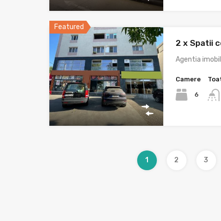
Featured
2 x Spatii 
Agentia imobi
Camere
Toa
6
1
2
3