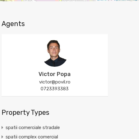
Agents
Victor Popa
victor@povil.ro
0723393383
Property Types
spatii comerciale stradale
spatii complex comercial