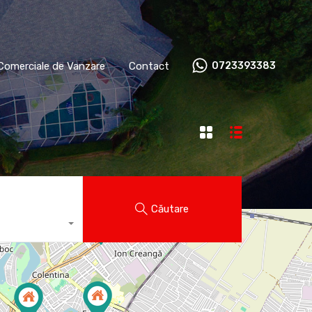
ații Comerciale de Vanzare
Contact
0723393383
 Comerciale de Vanzare
Contact
0723393383
Căutare