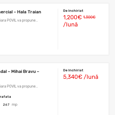
De Inchiriat
ercial – Hala Traian
1,200€
1,300€
liara POVIL va propune…
/lună
De Inchiriat
dal – Mihai Bravu –
5,340€ /lună
r
liara POVIL va propune…
rafata
mp
267