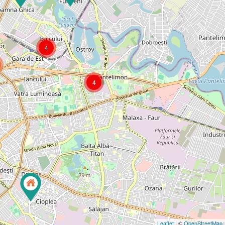
4
4
Leaflet
| ©
OpenStreetMap