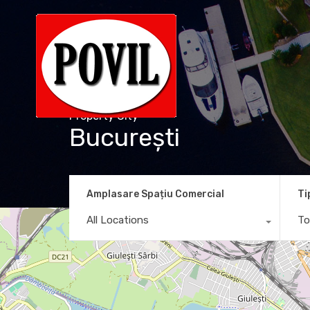
Property City
București
Amplasare Spațiu Comercial
Ti
All Locations
To