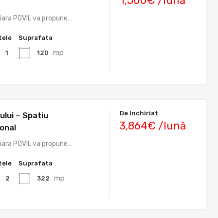
1,500€ /lună
liara POVIL va propune…
tele
Suprafata
mp
120
1
De Inchiriat
ului – Spatiu
3,864€ /lună
onal
liara POVIL va propune…
tele
Suprafata
mp
322
2