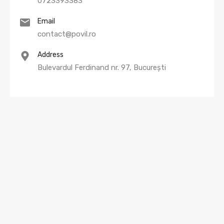
0723393383
Email
contact@povil.ro
Address
Bulevardul Ferdinand nr. 97, București