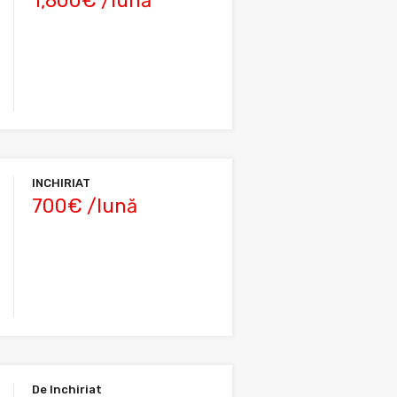
1,800€ /lună
INCHIRIAT
700€ /lună
De Inchiriat