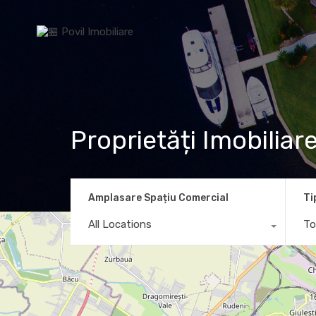
Proprietăți Imobiliar
Amplasare Spațiu Comercial
Ti
All Locations
To