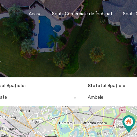
Acasa
Spații Comerciale de Închiriat
Sp
Acasa
Spații Comerciale de Închiriat
Spații
e
pul Spațiului
Statutul Spațiului
ate
Ambele