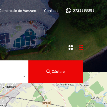
ații Comerciale de Vanzare
Contact
0723393383
 Comerciale de Vanzare
Contact
0723393383
Căutare