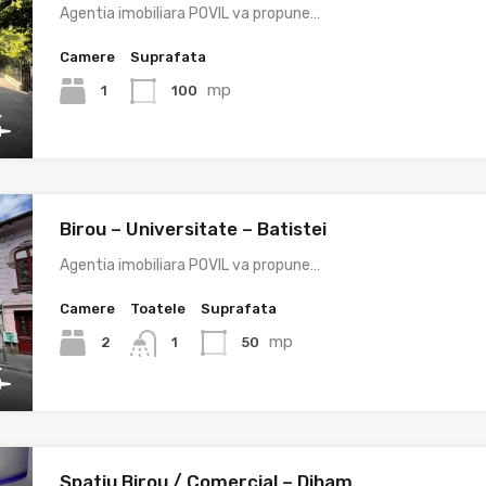
Agentia imobiliara POVIL va propune…
Camere
Suprafata
mp
1
100
Birou – Universitate – Batistei
Agentia imobiliara POVIL va propune…
Camere
Toatele
Suprafata
mp
2
50
1
Spatiu Birou / Comercial – Diham