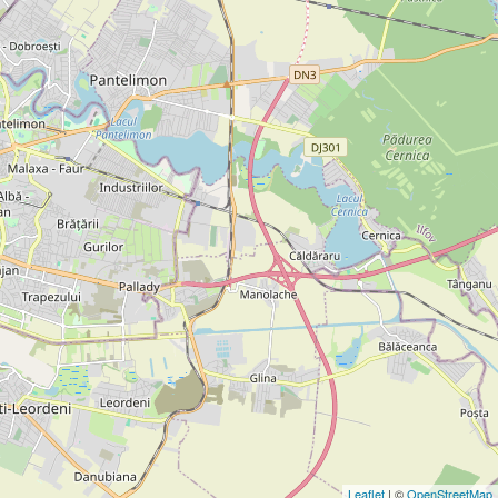
Leaflet
| ©
OpenStreetMap