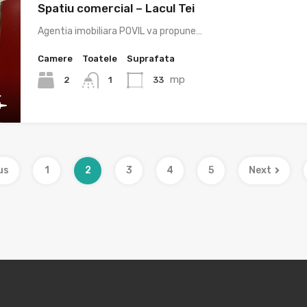
Spatiu comercial – Lacul Tei
Agentia imobiliara POVIL va propune…
Camere
Toatele
Suprafata
mp
2
33
1
us
1
2
3
4
5
Next