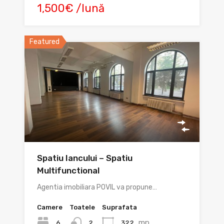
1,500€ /lună
Featured
Spatiu Iancului – Spatiu
Multifunctional
Agentia imobiliara POVIL va propune…
Camere
Toatele
Suprafata
mp
6
322
2