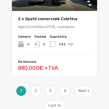
2 x Spatii comerciale Coletina
Agentia imobiliara POVIL va propune…
Camere
Toatele
Suprafata
mp
6
242
2
De Vanzare
880,000€ +TVA
1
2
3
4
Next
Last