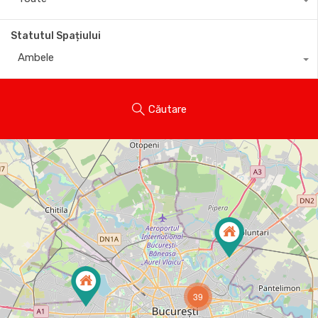
Statutul Spațiului
Ambele
Căutare
39