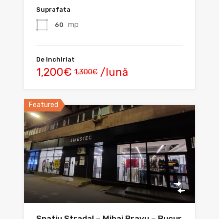
Suprafata
mp
60
De Inchiriat
1,200€
/lună
1,300€
Featured
Spatiu Stradal – Mihai Bravu – Bucur