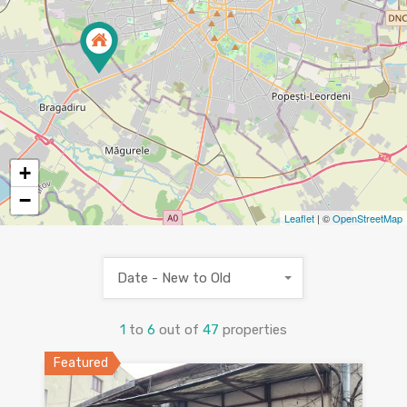
+
−
Leaflet
| ©
OpenStreetMap
Date - New to Old
1
to
6
out of
47
properties
Featured