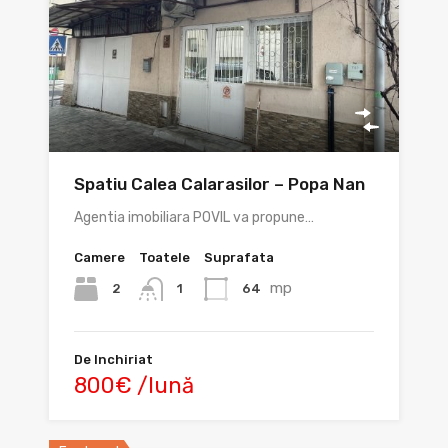
Spatiu Calea Calarasilor – Popa Nan
Agentia imobiliara POVIL va propune…
Camere
Toatele
Suprafata
mp
2
64
1
De Inchiriat
800€ /lună