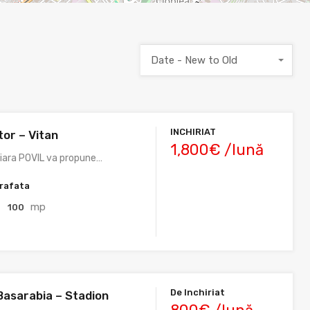
Date - New to Old
INCHIRIAT
tor – Vitan
1,800€ /lună
liara POVIL va propune…
rafata
mp
100
De Inchiriat
Basarabia – Stadion