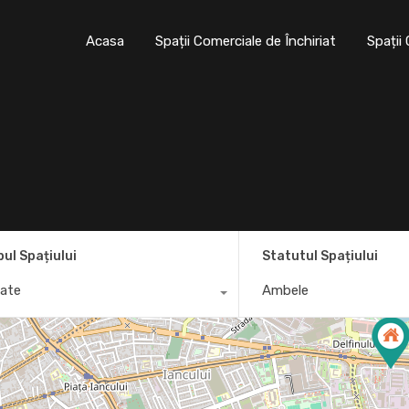
Acasa
Spații Comerciale de Închiriat
Spații
Acasa
Spații Comerciale de Închiriat
Sp
pul Spațiului
Statutul Spațiului
ate
Ambele