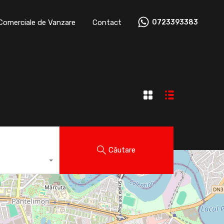
 Comerciale de Vanzare
Contact
0723393383
ații Comerciale de Vanzare
Contact
0723393383
Căutare