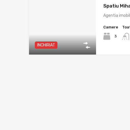
Spatiu Mih
Agentia imobi
Camere
Toa
3
INCHIRIAT