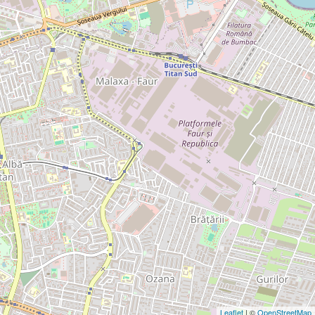
Leaflet
| ©
OpenStreetMap