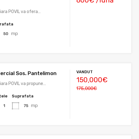
800€ /lună
liara POVIL va ofera…
rafata
mp
50
VANDUT
ercial Sos. Pantelimon
150,000€
liara POVIL va propune…
175,000€
tele
Suprafata
mp
75
1