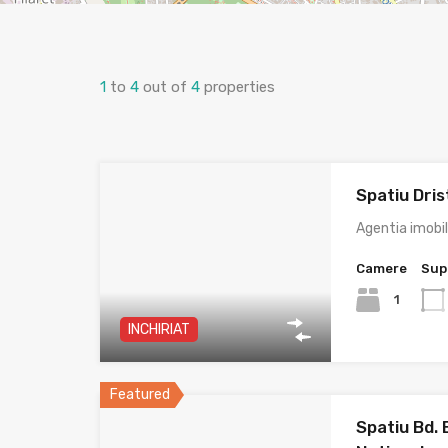
1
to
4
out of
4
properties
Spatiu Dris
Agentia imobi
Camere
Sup
1
INCHIRIAT
Featured
Spatiu Bd. 