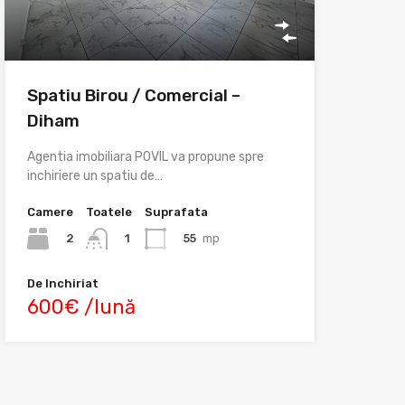
Spatiu Birou / Comercial –
Diham
Agentia imobiliara POVIL va propune spre
inchiriere un spatiu de…
Camere
Toatele
Suprafata
2
55
mp
1
De Inchiriat
600€ /lună