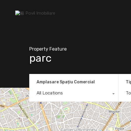
Property Feature
parc
Amplasare Spațiu Comercial
Ti
All Locations
To