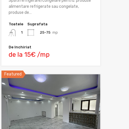
Spatii refrigerare/congelare pentru: produse
alimentare refrigerate sau congelate,
produse de…
Toatele
Suprafata
25-75
mp
1
De Inchiriat
de la 15€ /mp
Featured