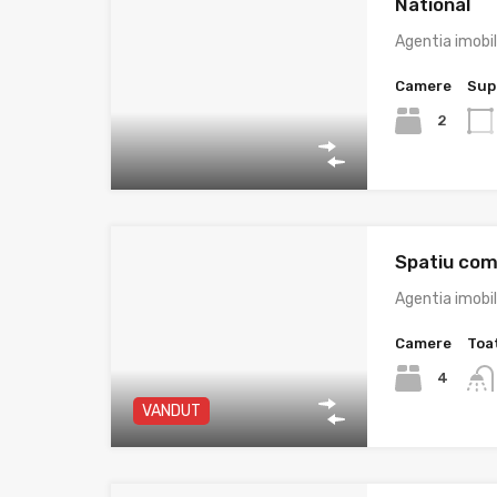
National
Agentia imobi
Camere
Sup
2
Spatiu com
Agentia imobi
Camere
Toa
4
VANDUT