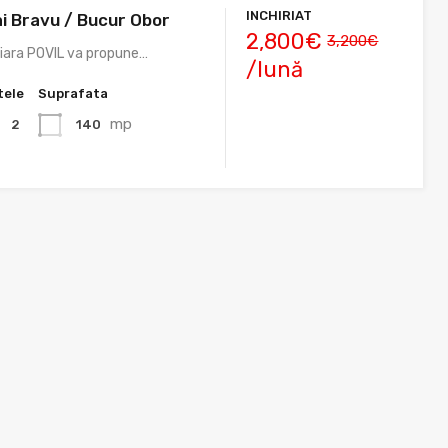
INCHIRIAT
ai Bravu / Bucur Obor
2,800€
3,200€
liara POVIL va propune…
/lună
tele
Suprafata
mp
140
2