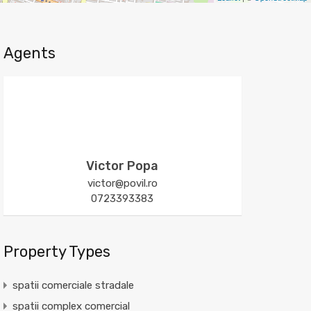
Agents
Victor Popa
victor@povil.ro
0723393383
Property Types
spatii comerciale stradale
spatii complex comercial