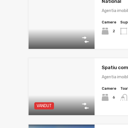
National
Agentia imobi
Camere
Sup
2
Spatiu come
Agentia imoib
Camere
Toa
6
VANDUT