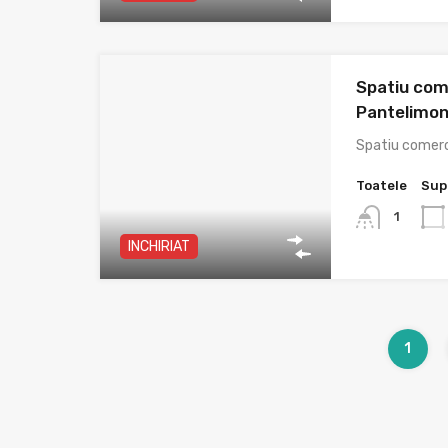
Spatiu com
Pantelimo
Spatiu comerci
Toatele
Sup
1
INCHIRIAT
1