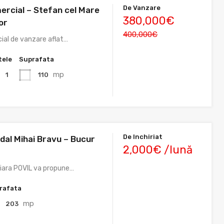
De Vanzare
ercial – Stefan cel Mare
380,000€
or
400,000€
ial de vanzare aflat…
tele
Suprafata
mp
110
1
De Inchiriat
dal Mihai Bravu – Bucur
2,000€ /lună
liara POVIL va propune…
rafata
mp
203