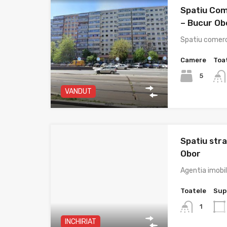
Spatiu Com
– Bucur Ob
Spatiu comerc
Camere
Toa
5
VANDUT
Spatiu stra
Obor
Agentia imobi
Toatele
Sup
1
INCHIRIAT