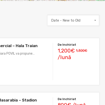
Date - New to Old
De Inchiriat
ercial – Hala Traian
1,200€
1,300€
liara POVIL va propune…
/lună
De Inchiriat
Basarabia – Stadion