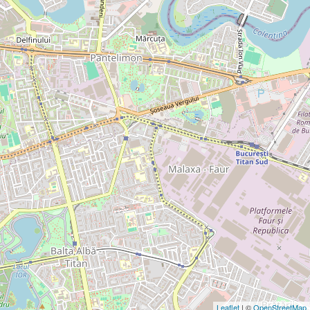
Leaflet
| ©
OpenStreetMap