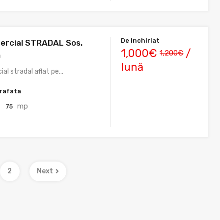
De Inchiriat
ercial STRADAL Sos.
1,000€
/
1,200€
n
lună
al stradal aflat pe…
rafata
mp
75
2
Next