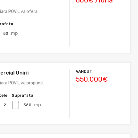
800€ /lună
liara POVIL va ofera…
rafata
mp
50
VANDUT
rcial Unirii
550,000€
liara POVIL va propune…
tele
Suprafata
mp
360
2