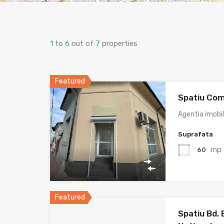
1
to
6
out of
7
properties
Featured
Spatiu Com
Agentia imobi
Suprafata
mp
60
Featured
Spatiu Bd. 