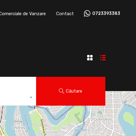
ații Comerciale de Vanzare
Contact
0723393383
 Comerciale de Vanzare
Contact
0723393383
Căutare