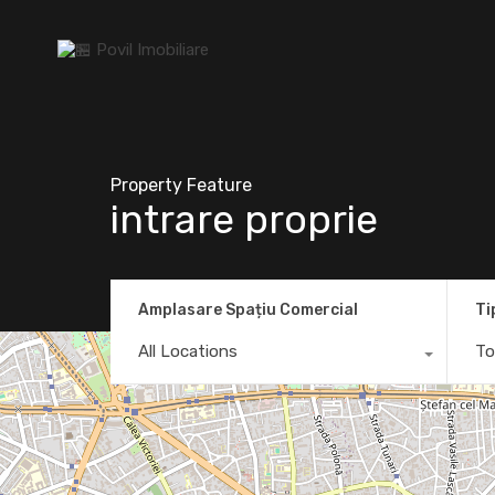
Property Feature
intrare proprie
Amplasare Spațiu Comercial
Ti
All Locations
To