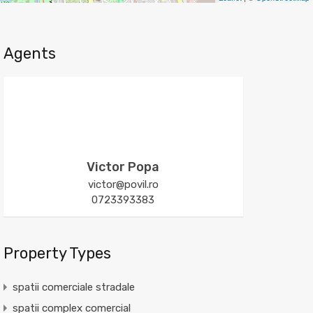
Agents
Victor Popa
victor@povil.ro
0723393383
Property Types
spatii comerciale stradale
spatii complex comercial