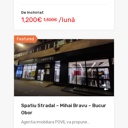
De Inchiriat
1,200€
/lună
1,300€
Featured
Spatiu Stradal – Mihai Bravu – Bucur
Obor
Agentia imobiliara POVIL va propune…