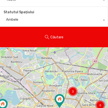
Statutul Spațiului
Ambele
Căutare
3
6