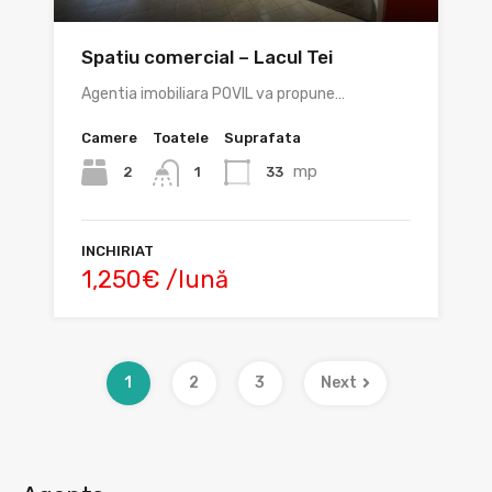
Spatiu comercial – Lacul Tei
Agentia imobiliara POVIL va propune…
Camere
Toatele
Suprafata
mp
2
33
1
INCHIRIAT
1,250€ /lună
1
2
3
Next