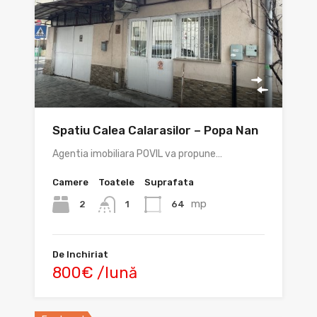
Spatiu Calea Calarasilor – Popa Nan
Agentia imobiliara POVIL va propune…
Camere
Toatele
Suprafata
mp
2
64
1
De Inchiriat
800€ /lună