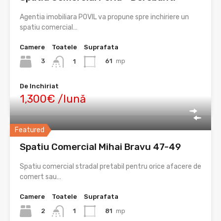
Agentia imobiliara POVIL va propune spre inchiriere un
spatiu comercial…
Camere
Toatele
Suprafata
3
61
mp
1
De Inchiriat
1,300€ /lună
Featured
Spatiu Comercial Mihai Bravu 47-49
Spatiu comercial stradal pretabil pentru orice afacere de
comert sau…
Camere
Toatele
Suprafata
2
81
mp
1