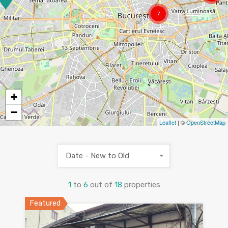
7
+
−
Leaflet
| ©
OpenStreetMap
Date - New to Old
1
to
6
out of
18
properties
Featured