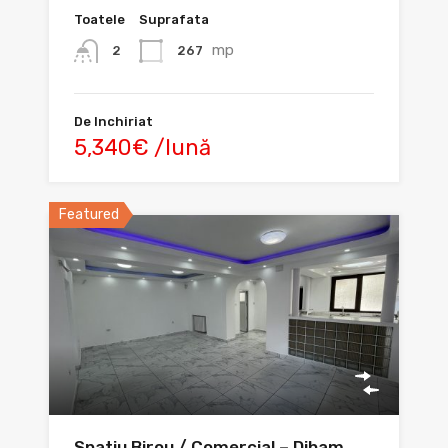
Toatele
Suprafata
mp
267
2
De Inchiriat
5,340€ /lună
Featured
Spatiu Birou / Comercial – Diham